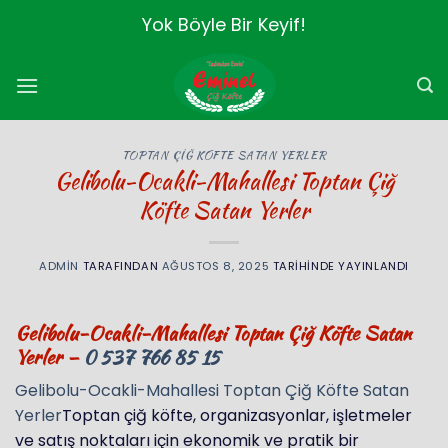
İçeriğe
Yok Böyle Bir Keyif!
atla
TOPTAN ÇIĞ KÖFTE SATAN YERLER
Gelibolu-Ocakli-Mahallesi Toptan Çiğ
Köfte Satan Yerler
ADMIN
TARAFINDAN
AĞUSTOS 8, 2025
TARIHINDE YAYINLANDI
Gelibolu-Ocakli-Mahallesi Toptan Çiğ Köfte Satan
Yerler –
0 537 766 85 15
Gelibolu-Ocakli-Mahallesi Toptan Çiğ Köfte Satan
Yerler
Toptan çiğ köfte, organizasyonlar, işletmeler
ve satış noktaları için ekonomik ve pratik bir