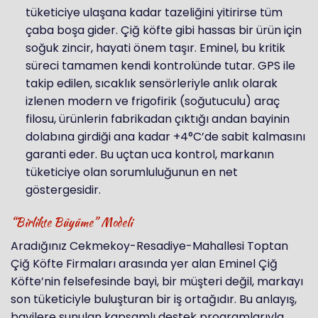
tüketiciye ulaşana kadar tazeliğini yitirirse tüm
çaba boşa gider. Çiğ köfte gibi hassas bir ürün için
soğuk zincir, hayati önem taşır. Eminel, bu kritik
süreci tamamen kendi kontrolünde tutar. GPS ile
takip edilen, sıcaklık sensörleriyle anlık olarak
izlenen modern ve frigofirik (soğutuculu) araç
filosu, ürünlerin fabrikadan çıktığı andan bayinin
dolabına girdiği ana kadar +4°C’de sabit kalmasını
garanti eder. Bu uçtan uca kontrol, markanın
tüketiciye olan sorumluluğunun en net
göstergesidir.
“Birlikte Büyüme” Modeli
Aradığınız Cekmekoy-Resadiye-Mahallesi Toptan
Çiğ Köfte Firmaları arasında yer alan Eminel Çiğ
Köfte’nin felsefesinde bayi, bir müşteri değil, markayı
son tüketiciyle buluşturan bir iş ortağıdır. Bu anlayış,
bayilere sunulan kapsamlı destek programlarıyla