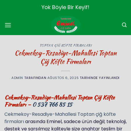
İçeriğe
Yok Böyle Bir Keyif!
atla
TOPTAN ÇIĞ KÖFTE FIRMALARI
Cekmekoy-Resadiye-Mahallesi Toptan
Çiğ Köfte Firmaları
ADMIN
TARAFINDAN
AĞUSTOS 6, 2025
TARIHINDE YAYINLANDI
Cekmekoy-Resadiye-Mahallesi Toptan Çiğ Köfte
Firmaları –
0 537 766 85 15
Cekmekoy-Resadiye-Mahallesi Toptan çiğ köfte
firmaları
arasında Eminel, sadece ürün değil; teknoloji,
destek ve sarsılmaz kaliteyle size anahtar teslim bir